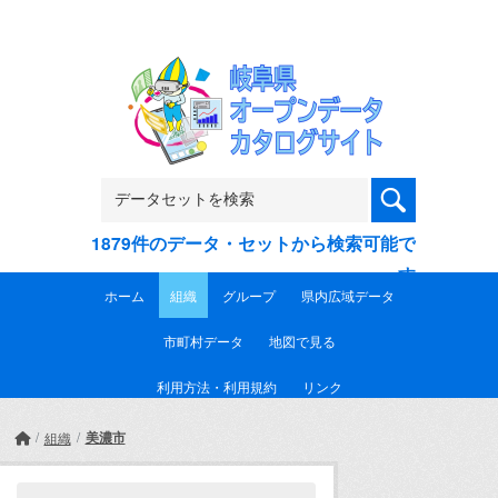
Skip to main content
1879件のデータ・セットから検索可能で
す
ホーム
組織
グループ
県内広域データ
市町村データ
地図で見る
利用方法・利用規約
リンク
美濃市
組織