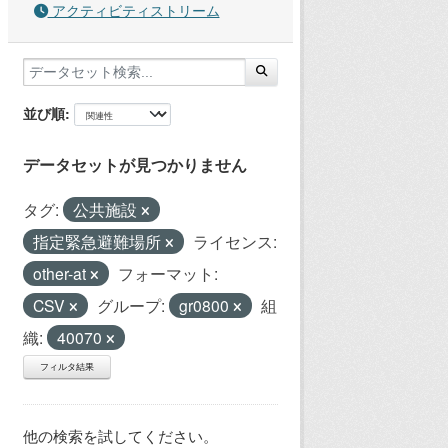
アクティビティストリーム
並び順
データセットが見つかりません
タグ:
公共施設
指定緊急避難場所
ライセンス:
other-at
フォーマット:
CSV
グループ:
gr0800
組
織:
40070
フィルタ結果
他の検索を試してください。