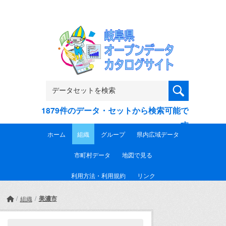
Skip to main content
1879件のデータ・セットから検索可能で
す
ホーム
組織
グループ
県内広域データ
市町村データ
地図で見る
利用方法・利用規約
リンク
美濃市
組織