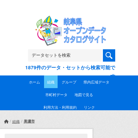
Skip to main content
1879件のデータ・セットから検索可能で
す
ホーム
組織
グループ
県内広域データ
市町村データ
地図で見る
利用方法・利用規約
リンク
美濃市
組織