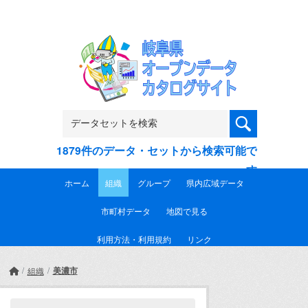
Skip to main content
1879件のデータ・セットから検索可能で
す
ホーム
組織
グループ
県内広域データ
市町村データ
地図で見る
利用方法・利用規約
リンク
美濃市
組織