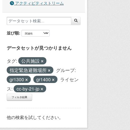
アクティビティストリーム
並び順
データセットが見つかりません
タグ:
公共施設
指定緊急避難場所
グループ:
gr1300
gr1400
ライセン
ス:
cc-by-21-jp
フィルタ結果
他の検索を試してください。