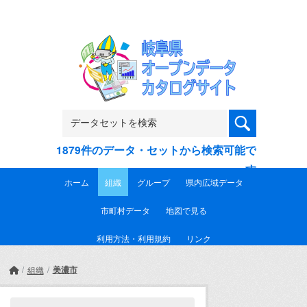
Skip to main content
1879件のデータ・セットから検索可能で
す
ホーム
組織
グループ
県内広域データ
市町村データ
地図で見る
利用方法・利用規約
リンク
美濃市
組織