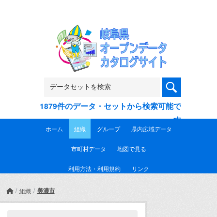
Skip to main content
1879件のデータ・セットから検索可能で
す
ホーム
組織
グループ
県内広域データ
市町村データ
地図で見る
利用方法・利用規約
リンク
美濃市
組織