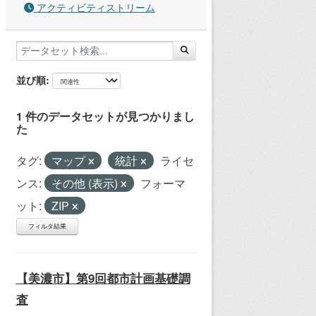
アクティビティストリーム
並び順
1 件のデータセットが見つかりまし
た
タグ:
マップ
統計
ライセ
ンス:
その他 (表示)
フォーマ
ット:
ZIP
フィルタ結果
【美濃市】第9回都市計画基礎調
査