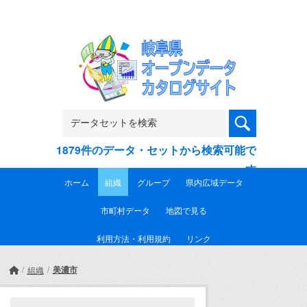
Skip to main content
1879件のデータ・セットから検索可能で
す
ホーム
組織
グループ
県内広域データ
市町村データ
地図で見る
利用方法・利用規約
リンク
美濃市
組織