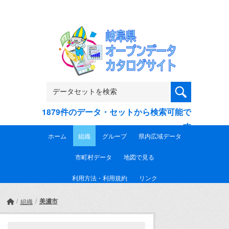
Skip to main content
1879件のデータ・セットから検索可能で
す
ホーム
組織
グループ
県内広域データ
市町村データ
地図で見る
利用方法・利用規約
リンク
美濃市
組織