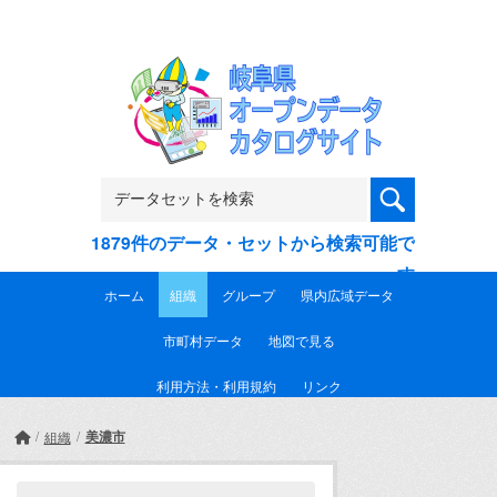
Skip to main content
1879件のデータ・セットから検索可能で
す
ホーム
組織
グループ
県内広域データ
市町村データ
地図で見る
利用方法・利用規約
リンク
美濃市
組織