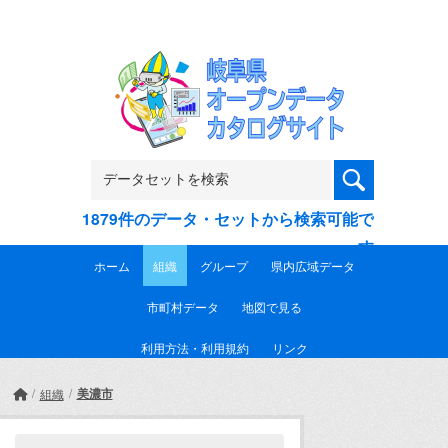
Skip to main content
1879件のデータ・セットから検索可能で
す
ホーム
組織
グループ
県内広域データ
市町村データ
地図で見る
利用方法・利用規約
リンク
美濃市
組織