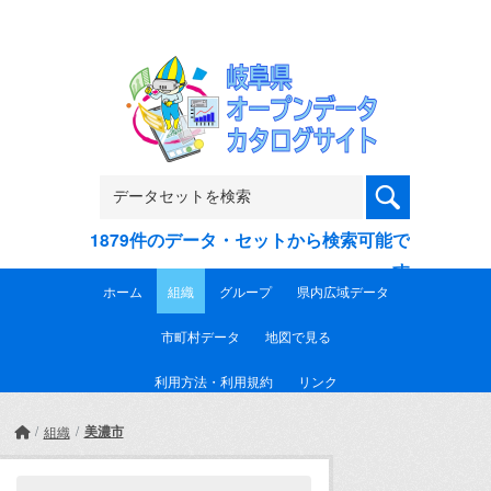
Skip to main content
1879件のデータ・セットから検索可能で
す
ホーム
組織
グループ
県内広域データ
市町村データ
地図で見る
利用方法・利用規約
リンク
美濃市
組織