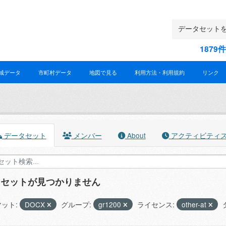
187
域データ
市町村データ
地図で見る
利用方法・利用規約
リンク
データセット
メンバー
About
アクティビティ
タセットが見つかりません
ット:
DOCX
グループ:
gr1200
ライセンス:
other-at