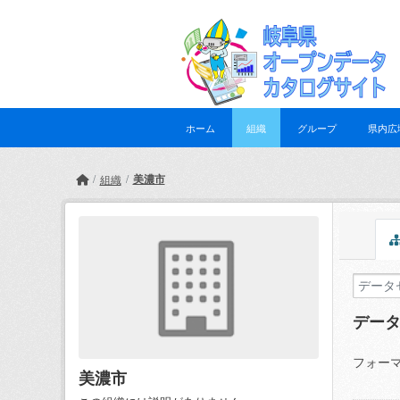
Skip to main content
ホーム
組織
グループ
県内広
美濃市
組織
デー
フォーマ
美濃市