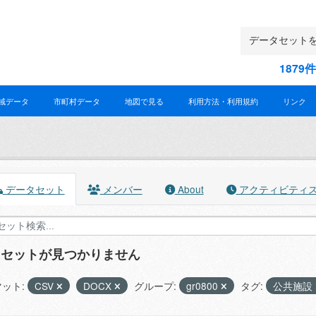
187
域データ
市町村データ
地図で見る
利用方法・利用規約
リンク
データセット
メンバー
About
アクティビティ
タセットが見つかりません
ット:
CSV
DOCX
グループ:
gr0800
タグ:
公共施設