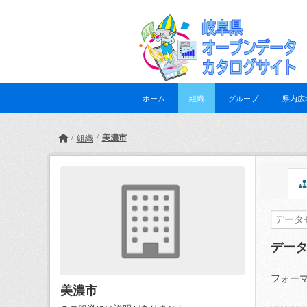
Skip to main content
ホーム
組織
グループ
県内広
美濃市
組織
デー
フォーマ
美濃市