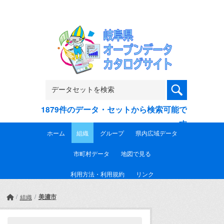
Skip to main content
1879件のデータ・セットから検索可能で
す
ホーム
組織
グループ
県内広域データ
市町村データ
地図で見る
利用方法・利用規約
リンク
美濃市
組織