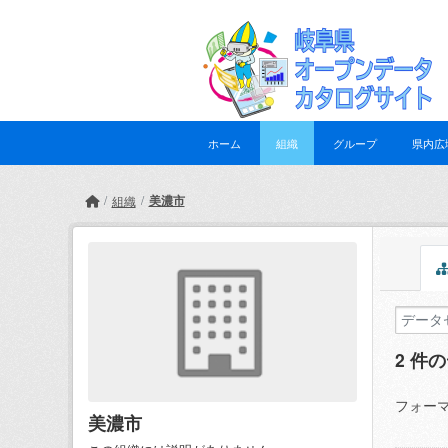
Skip to main content
ホーム
組織
グループ
県内広
美濃市
組織
2 件
フォーマ
美濃市