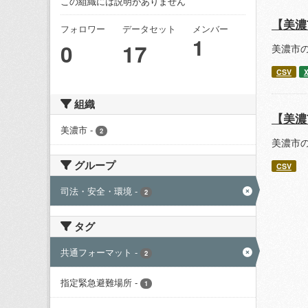
この組織には説明がありません
【美濃
フォロワー
データセット
メンバー
1
0
17
美濃市
CSV
組織
【美濃
美濃市
-
2
美濃市
グループ
CSV
司法・安全・環境
-
2
タグ
共通フォーマット
-
2
指定緊急避難場所
-
1