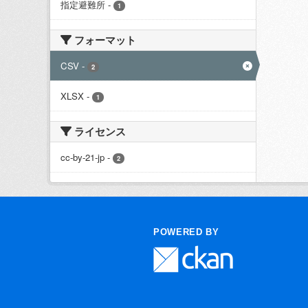
指定避難所
-
1
フォーマット
CSV
-
2
XLSX
-
1
ライセンス
cc-by-21-jp
-
2
POWERED BY