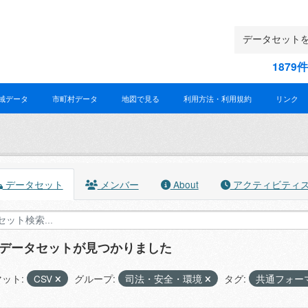
187
域データ
市町村データ
地図で見る
利用方法・利用規約
リンク
データセット
メンバー
About
アクティビティ
のデータセットが見つかりました
ット:
CSV
グループ:
司法・安全・環境
タグ:
共通フォー