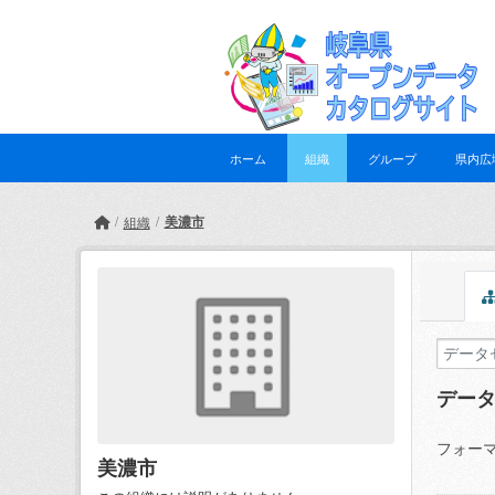
Skip to main content
ホーム
組織
グループ
県内広
美濃市
組織
デー
フォーマ
美濃市