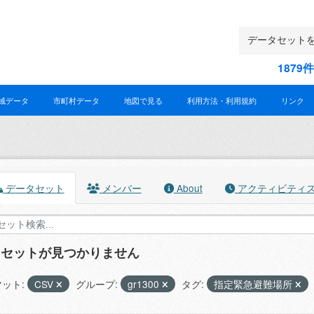
187
域データ
市町村データ
地図で見る
利用方法・利用規約
リンク
データセット
メンバー
About
アクティビティ
タセットが見つかりません
ット:
CSV
グループ:
gr1300
タグ:
指定緊急避難場所