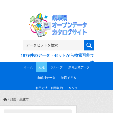
Skip to main content
1879件のデータ・セットから検索可能で
す
ホーム
組織
グループ
県内広域データ
市町村データ
地図で見る
利用方法・利用規約
リンク
美濃市
組織