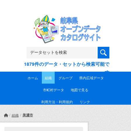
Skip to main content
1879件のデータ・セットから検索可能で
す
ホーム
組織
グループ
県内広域データ
市町村データ
地図で見る
利用方法・利用規約
リンク
美濃市
組織