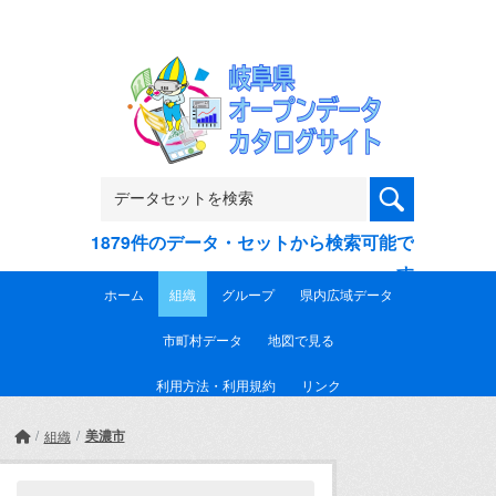
Skip to main content
1879件のデータ・セットから検索可能で
す
ホーム
組織
グループ
県内広域データ
市町村データ
地図で見る
利用方法・利用規約
リンク
美濃市
組織