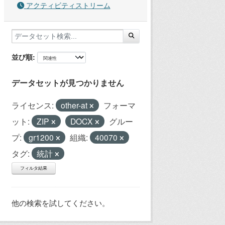
アクティビティストリーム
並び順
データセットが見つかりません
ライセンス:
other-at
フォーマ
ット:
ZIP
DOCX
グルー
プ:
gr1200
組織:
40070
タグ:
統計
フィルタ結果
他の検索を試してください。