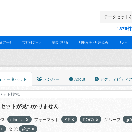
187
域データ
市町村データ
地図で見る
利用方法・利用規約
リンク
データセット
メンバー
About
アクティビティ
タセットが見つかりません
ス:
other-at
フォーマット:
ZIP
DOCX
グループ:
gr
0
タグ:
統計