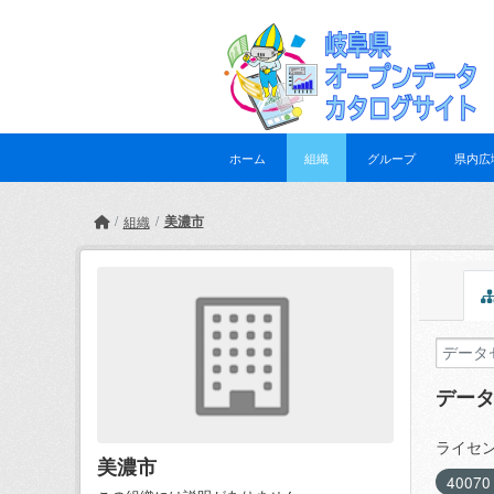
Skip to main content
ホーム
組織
グループ
県内広
美濃市
組織
デー
ライセン
美濃市
4007