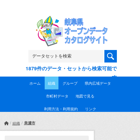
Skip to main content
1879件のデータ・セットから検索可能で
す
ホーム
組織
グループ
県内広域データ
市町村データ
地図で見る
利用方法・利用規約
リンク
美濃市
組織