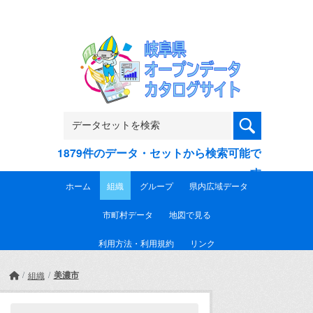
Skip to main content
1879件のデータ・セットから検索可能で
す
ホーム
組織
グループ
県内広域データ
市町村データ
地図で見る
利用方法・利用規約
リンク
美濃市
組織