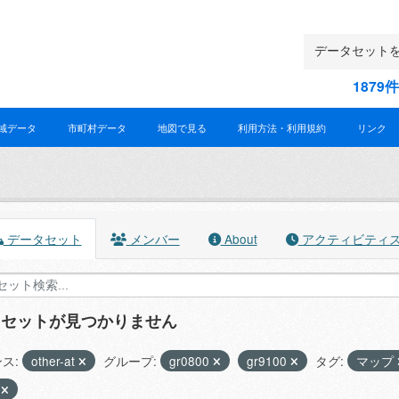
187
域データ
市町村データ
地図で見る
利用方法・利用規約
リンク
データセット
メンバー
About
アクティビティ
タセットが見つかりません
ス:
other-at
グループ:
gr0800
gr9100
タグ:
マップ
X