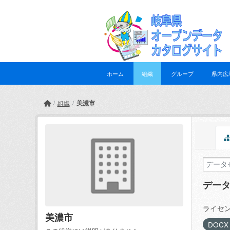
Skip to main content
ホーム
組織
グループ
県内広
美濃市
組織
デー
ライセン
美濃市
DOC