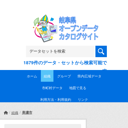
Skip to main content
1879件のデータ・セットから検索可能で
す
ホーム
組織
グループ
県内広域データ
市町村データ
地図で見る
利用方法・利用規約
リンク
美濃市
組織