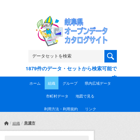
Skip to main content
1879件のデータ・セットから検索可能で
す
ホーム
組織
グループ
県内広域データ
市町村データ
地図で見る
利用方法・利用規約
リンク
美濃市
組織