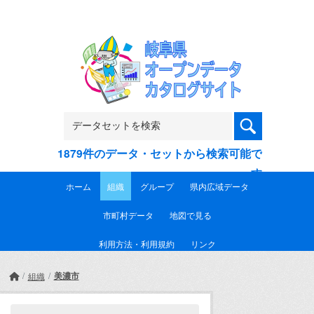
Skip to main content
1879件のデータ・セットから検索可能で
す
ホーム
組織
グループ
県内広域データ
市町村データ
地図で見る
利用方法・利用規約
リンク
美濃市
組織