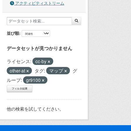
アクティビティストリーム
並び順
データセットが見つかりません
ライセンス:
cc-by
other-at
タグ:
マップ
グ
ループ:
gr9100
フィルタ結果
他の検索を試してください。