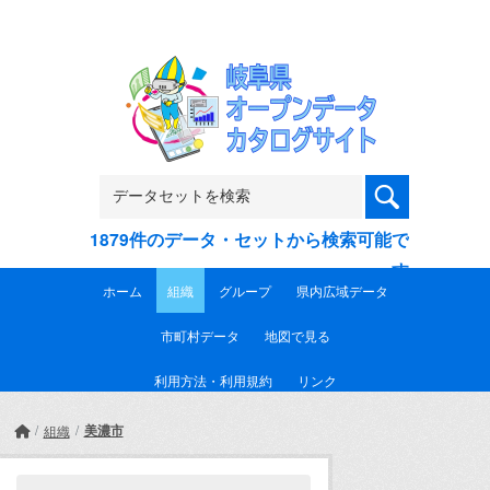
Skip to main content
1879件のデータ・セットから検索可能で
す
ホーム
組織
グループ
県内広域データ
市町村データ
地図で見る
利用方法・利用規約
リンク
美濃市
組織