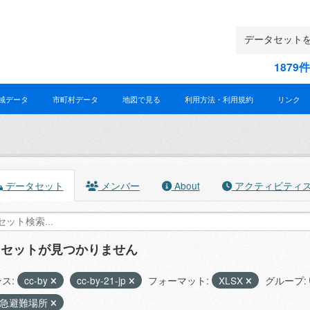
187
域データ
市町村データ
地図で見る
利用方法・利用規約
リンク
データセット
メンバー
About
アクティビティ
タセットが見つかりません
ス:
cc-by
cc-by-21-jp
フォーマット:
XLSX
グループ:
緊急避難場所