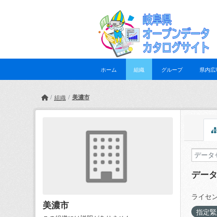
Skip to main content
ホーム
組織
グループ
県内広
美濃市
組織
デー
ライセン
美濃市
指定