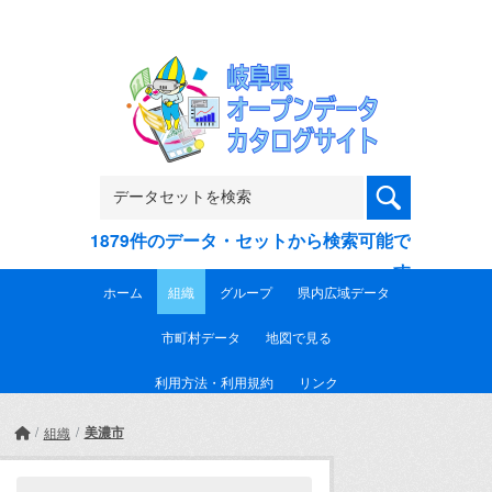
Skip to main content
1879件のデータ・セットから検索可能で
す
ホーム
組織
グループ
県内広域データ
市町村データ
地図で見る
利用方法・利用規約
リンク
美濃市
組織