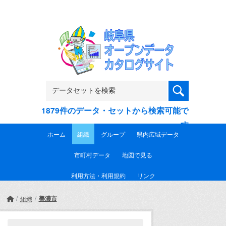
Skip to main content
1879件のデータ・セットから検索可能で
す
ホーム
組織
グループ
県内広域データ
市町村データ
地図で見る
利用方法・利用規約
リンク
美濃市
組織