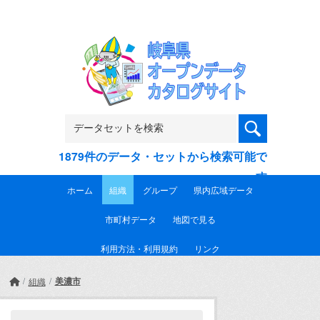
Skip to main content
1879件のデータ・セットから検索可能で
す
ホーム
組織
グループ
県内広域データ
市町村データ
地図で見る
利用方法・利用規約
リンク
美濃市
組織