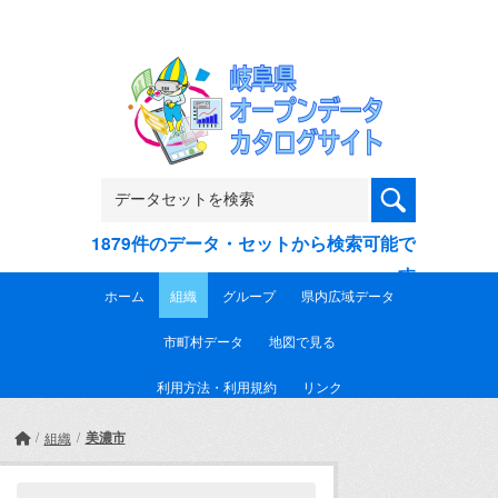
Skip to main content
1879件のデータ・セットから検索可能で
す
ホーム
組織
グループ
県内広域データ
市町村データ
地図で見る
利用方法・利用規約
リンク
美濃市
組織