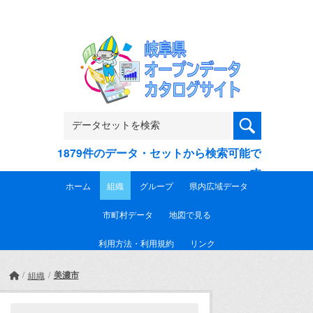
Skip to main content
1879件のデータ・セットから検索可能で
す
ホーム
組織
グループ
県内広域データ
市町村データ
地図で見る
利用方法・利用規約
リンク
美濃市
組織