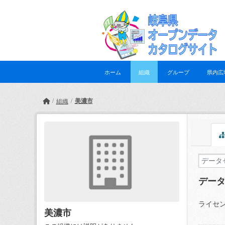
Skip to main content
ホーム
組織
グループ
県内広
美濃市
組織
デー
ライセン
美濃市