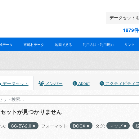
187
域データ
市町村データ
地図で見る
利用方法・利用規約
リンク
データセット
メンバー
About
アクティビティ
タセットが見つかりません
ス:
CC-BY-2.0
フォーマット:
DOCX
タグ:
マップ