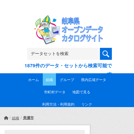
Skip to main content
1879件のデータ・セットから検索可能で
す
ホーム
組織
グループ
県内広域データ
市町村データ
地図で見る
利用方法・利用規約
リンク
美濃市
組織