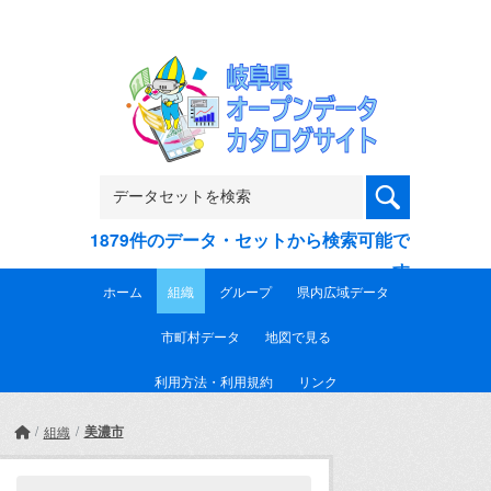
Skip to main content
1879件のデータ・セットから検索可能で
す
ホーム
組織
グループ
県内広域データ
市町村データ
地図で見る
利用方法・利用規約
リンク
美濃市
組織