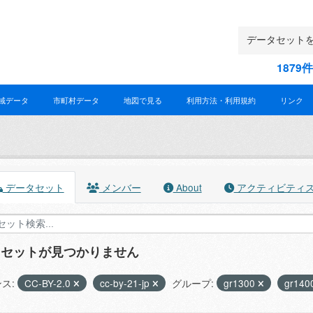
187
域データ
市町村データ
地図で見る
利用方法・利用規約
リンク
データセット
メンバー
About
アクティビティ
タセットが見つかりません
ス:
CC-BY-2.0
cc-by-21-jp
グループ:
gr1300
gr140