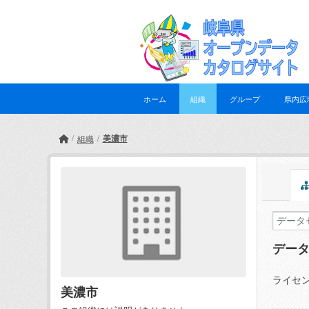
Skip to main content
ホーム
組織
グループ
県内広
美濃市
組織
デー
ライセン
美濃市