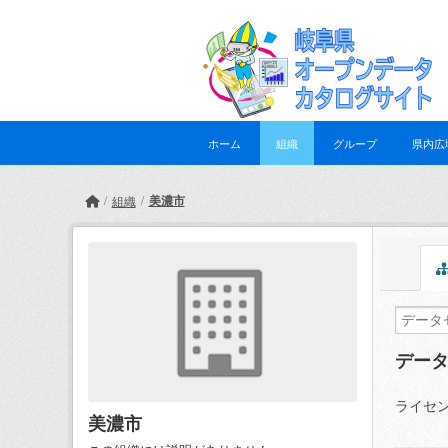
Skip to main content
ホーム
組織
グループ
県内広
美濃市
組織
デー
ライセン
美濃市