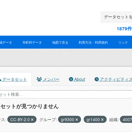
187
域データ
市町村データ
地図で見る
利用方法・利用規約
リンク
データセット
メンバー
About
アクティビティ
タセットが見つかりません
ス:
CC-BY-2.0
グループ:
gr9300
gr1400
組織:
400