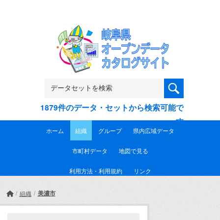
Skip to main content
1879件のデータ・セットから検索可能で
す
ホーム
組織
グループ
県内広域データ
市町村データ
地図で見る
利用方法・利用規約
リンク
美濃市
組織