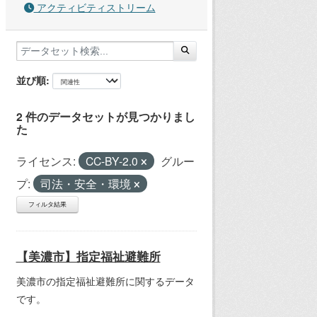
アクティビティストリーム
並び順
2 件のデータセットが見つかりまし
た
ライセンス:
CC-BY-2.0
グルー
プ:
司法・安全・環境
フィルタ結果
【美濃市】指定福祉避難所
美濃市の指定福祉避難所に関するデータ
です。