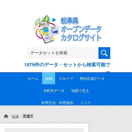
Skip to main content
1879件のデータ・セットから検索可能で
す
ホーム
組織
グループ
県内広域データ
市町村データ
地図で見る
利用方法・利用規約
リンク
美濃市
組織