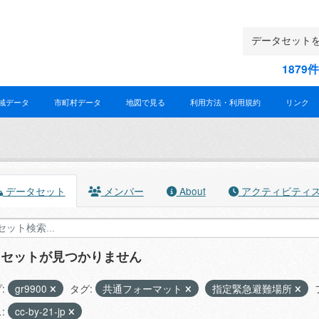
187
域データ
市町村データ
地図で見る
利用方法・利用規約
リンク
データセット
メンバー
About
アクティビティ
タセットが見つかりません
:
gr9900
タグ:
共通フォーマット
指定緊急避難場所
:
cc-by-21-jp