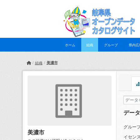
Skip to main content
ホーム
組織
グループ
県内広
美濃市
組織
デー
グループ
美濃市
イセンス