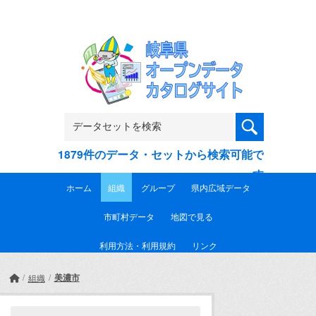
Skip to main content
1879件のデータ・セットから検索可能で
す
ホーム
組織
グループ
県内広域データ
市町村データ
地図で見る
利用方法・利用規約
リンク
美濃市
組織