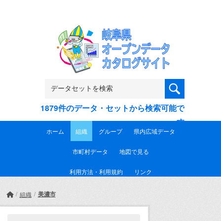
Skip to main content
1879件のデータ・セットから検索可能で
す
ホーム
組織
グループ
県内広域データ
市町村データ
地図で見る
利用方法・利用規約
リンク
美濃市
組織