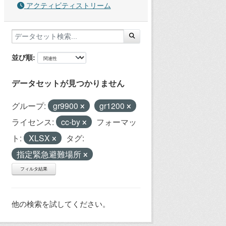
アクティビティストリーム
並び順
データセットが見つかりません
グループ:
gr9900
gr1200
ライセンス:
cc-by
フォーマッ
ト:
XLSX
タグ:
指定緊急避難場所
フィルタ結果
他の検索を試してください。