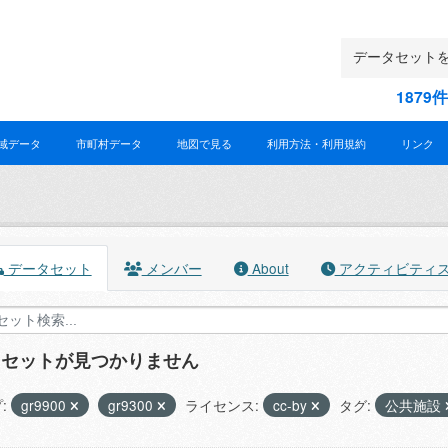
187
域データ
市町村データ
地図で見る
利用方法・利用規約
リンク
データセット
メンバー
About
アクティビティ
タセットが見つかりません
:
gr9900
gr9300
ライセンス:
cc-by
タグ:
公共施設