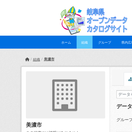
Skip to main content
ホーム
組織
グループ
県内広
美濃市
組織
デー
グループ
美濃市