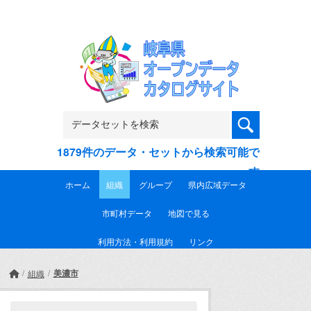
Skip to main content
1879件のデータ・セットから検索可能で
す
ホーム
組織
グループ
県内広域データ
市町村データ
地図で見る
利用方法・利用規約
リンク
美濃市
組織