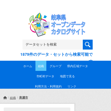
Skip to main content
1879件のデータ・セットから検索可能で
す
ホーム
組織
グループ
県内広域データ
市町村データ
地図で見る
利用方法・利用規約
リンク
美濃市
組織