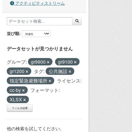
アクティビティストリーム
並び順
データセットが見つかりません
グループ:
gr9900
gr9100
gr1200
タグ:
公共施設
指定緊急避難場所
ライセンス:
cc-by
フォーマット:
XLSX
フィルタ結果
他の検索を試してください。