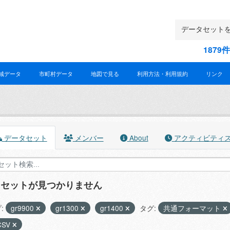
187
域データ
市町村データ
地図で見る
利用方法・利用規約
リンク
データセット
メンバー
About
アクティビティ
タセットが見つかりません
:
gr9900
gr1300
gr1400
タグ:
共通フォーマット
CSV