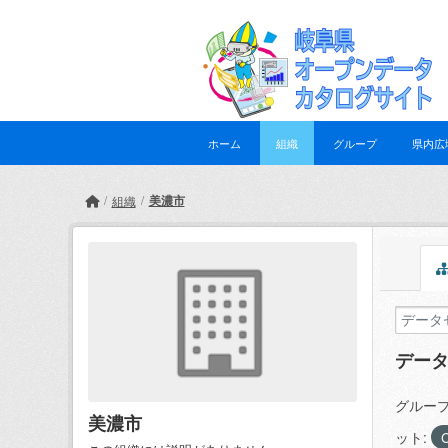
Skip to main content
ホーム
組織
グループ
県内広
美濃市
組織
デー
グループ
美濃市
ット: