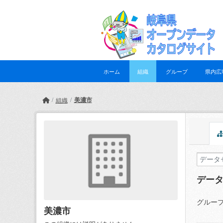
Skip to main content
ホーム
組織
グループ
県内広
美濃市
組織
デー
グループ
美濃市