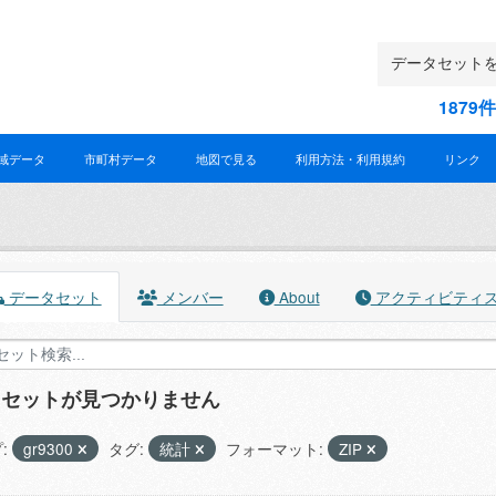
187
域データ
市町村データ
地図で見る
利用方法・利用規約
リンク
データセット
メンバー
About
アクティビティ
タセットが見つかりません
:
gr9300
タグ:
統計
フォーマット:
ZIP