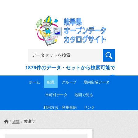
Skip to main content
1879件のデータ・セットから検索可能で
す
ホーム
組織
グループ
県内広域データ
市町村データ
地図で見る
利用方法・利用規約
リンク
美濃市
組織