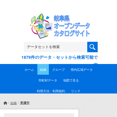
Skip to main content
1879件のデータ・セットから検索可能で
す
ホーム
組織
グループ
県内広域データ
市町村データ
地図で見る
利用方法・利用規約
リンク
美濃市
組織